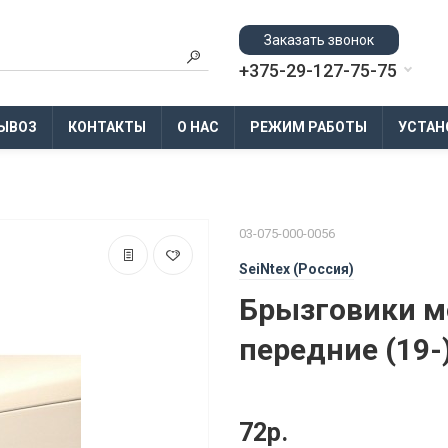
Заказать звонок
+375-29-127-75-75
ЫВОЗ
КОНТАКТЫ
О НАС
РЕЖИМ РАБОТЫ
УСТАН
03-075-000-0056
SeiNtex (Россия)
Брызговики мо
передние (19-)
72р.