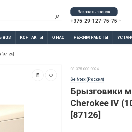
Заказать звонок
+375-29-127-75-75
ЫВОЗ
КОНТАКТЫ
О НАС
РЕЖИМ РАБОТЫ
УСТАН
 [87126]
03-075-000-0024
SeiNtex (Россия)
Брызговики мо
Cherokee IV (1
[87126]