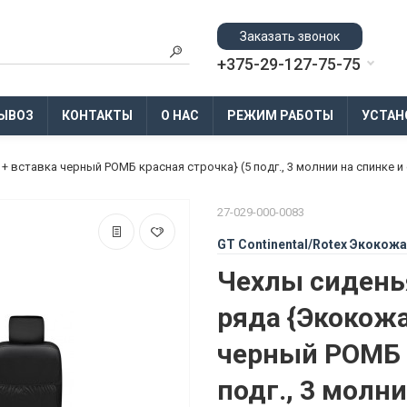
Заказать звонок
+375-29-127-75-75
ЫВОЗ
КОНТАКТЫ
О НАС
РЕЖИМ РАБОТЫ
УСТАН
+ вставка черный РОМБ красная строчка} (5 подг., 3 молнии на спинке и 
27-029-000-0083
GT Continental/Rotex Экокожа
Чехлы сиденья
ряда {Экокожа
черный РОМБ к
подг., 3 молни