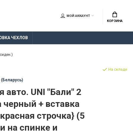
МОЙ АККАУНТ
КОРЗИНА
ОВКА ЧЕХЛОВ
сиден.)
На складе
 (Беларусь)
 авто. UNI "Бали" 2
 черный + вставка
расная строчка} (5
и на спинке и