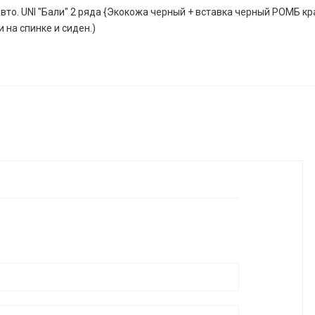
вто. UNI "Бали" 2 ряда {Экокожа черный + вставка черный РОМБ кр
и на спинке и сиден.)