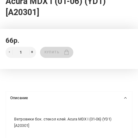
Acura MDX I (01-06) (YD1)
[A20301]
66р.
КУПИТЬ
Описание
Ветровики бок. стекол клей. Acura MDX I (01-06) (YD1)
[A20301]