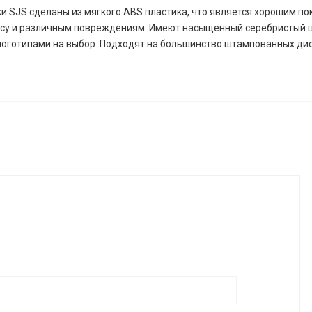
и SJS сделаны из мягкого ABS пластика, что является хорошим п
носу и различным повреждениям. Имеют насыщенный серебристый ц
логотипами на выбор. Подходят на большинство штампованных дис