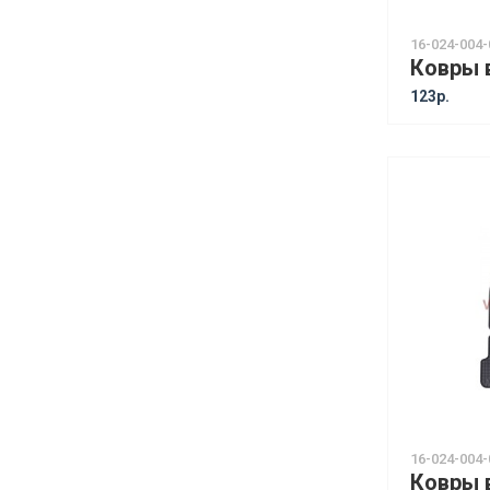
16-024-004-
123р.
16-024-004-