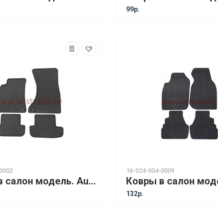
99р.
0002
16-024-004-0009
Ковры в салон модель. Audi A5 (07-) Coupe / Audi S5 (07-) / Audi A5 (09-) Cabriolet [17110]
132р.