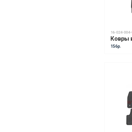
16-024-004-
156р.