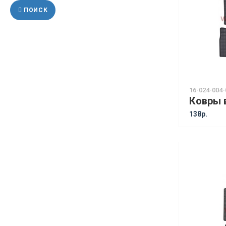
ПОИСК
16-024-004-
138р.