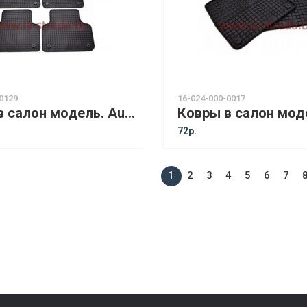
0129
16-024-000-0017
Ковры в салон модель. Audi Q7 (15-) / Audi Q8 (18-) [12410] - NEW!!!
72р.
1
2
3
4
5
6
7