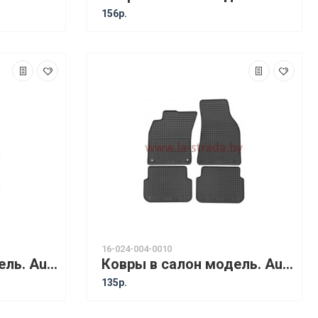
156р.
16-024-004-0010
Ковры в салон модель. Audi A6 C5 (97-04) [14010]
Ковры в салон модель. Audi A6 C6 (04-06) [14210] до рестайлинга
135р.