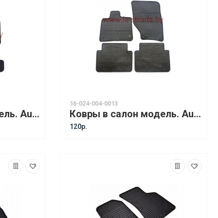
16-024-004-0013
Ковры в салон модель. Audi Q5 (08-17) [12210]
Ковры в салон модель. Audi Q7 (05-15) [12110] Черный
120р.