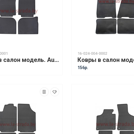
0001
16-024-004-0002
Ковры в салон модель. Audi 100 C4 (91-94) / Audi A6 C4 (94-97) [15010]
156р.