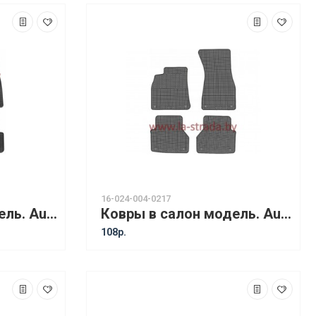
16-024-004-0217
Ковры в салон модель. Audi A6 C7 (11-) [14410] / Audi A6 (12-) Allroad /Audi A7 (10-)
Ковры в салон модель. Audi A6 C8 (18-) / A7 C8 (18-) / A6 Avant Combi (18-) [14510] - NEW!!!
108р.