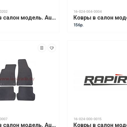
0202
16-024-004-0004
Ковры в салон модель. Audi A3 (12-) 5D / Audi S3 (13-) Sedan / Audi A3 (12-) Sportback / VW Golf VII (12-) / Skoda Octavia III (13-) [11310]
156р.
0007
16-024-000-0015
Ковры в салон модель. Audi A4 B6 (00-04) / Audi A4 B7 (04-08) / Seat Exeo (08-) [13110]