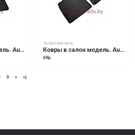
16-024-000-0016
Ковры в салон модель. Audi TT (06-14) Coupe [18110]
Ковры в салон модель. Audi TT (98-06) Coupe [18010]
69р.
8
9
>
>|