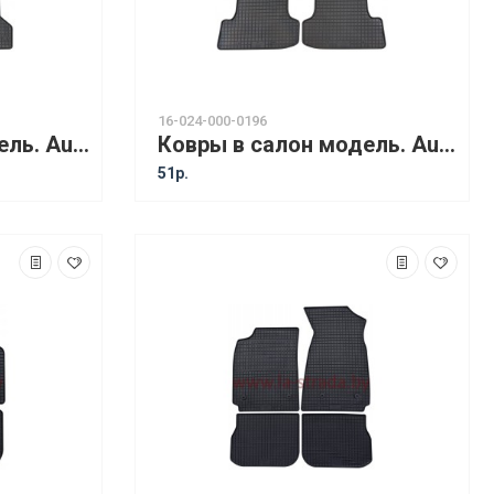
16-024-000-0196
Ковры в салон модель. Audi A3 (03-12) / Audi A3 (04-12) Sportback 5D /Audi S3 (06-12) /Audi A3 (08-14) Cabriolet [11110]
Ковры в салон модель. Audi A3 (12-) 3D / Audi A3 (14-) Cabrio [11210]
51р.