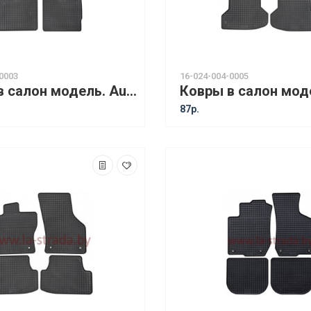
0003
16-024-004-0005
Ковры в салон модель. Audi A2 (00-05) [17010]
87р.