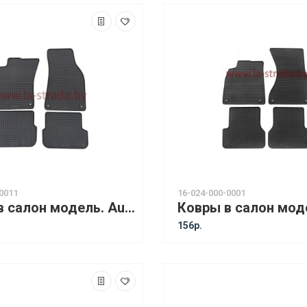
0011
16-024-000-0001
Ковры в салон модель. Audi A6 C6 (06-11) [14310] после рестайлинга
156р.