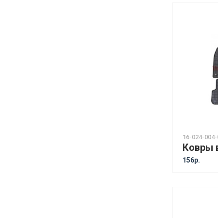
16-024-004-
156р.