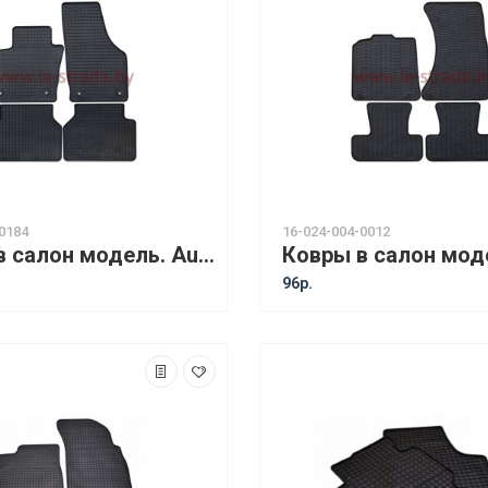
0184
16-024-004-0012
Ковры в салон модель. Audi Q3 I (11-18) [12310]
96р.