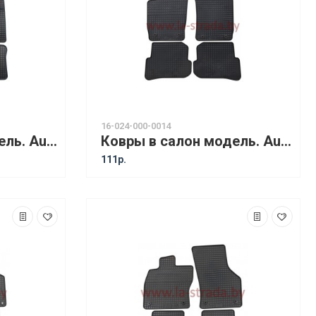
16-024-000-0014
Ковры в салон модель. Audi 80 B3 (87-91) / Audi 90 B3 (87-91) / Audi 80 B4 (91-95) [12010]
Ковры в салон модель. Audi A1 (10-18) / Audi A1 Sportback (12-18) [11510]
111р.