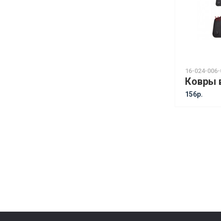
16-024-006-
156р.