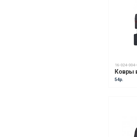
16-024-004-
54р.