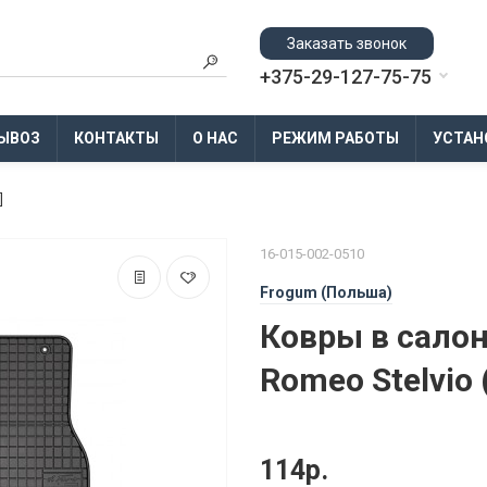
Заказать звонок
+375-29-127-75-75
ЫВОЗ
КОНТАКТЫ
О НАС
РЕЖИМ РАБОТЫ
УСТАН
]
16-015-002-0510
Frogum (Польша)
Ковры в салон
Romeo Stelvio 
114р.