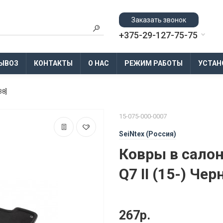
Заказать звонок
+375-29-127-75-75
ЫВОЗ
КОНТАКТЫ
О НАС
РЕЖИМ РАБОТЫ
УСТАН
38]
15-075-000-0007
SeiNtex (Россия)
Ковры в салон
Q7 II (15-) Че
267р.