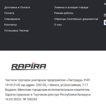
+
Доставка и Оплата
Замена и возврат товара
Оплата
Режим работы
Самовывоз
Образцы платежных документов
Контакты
О нас
Установка Чехлов