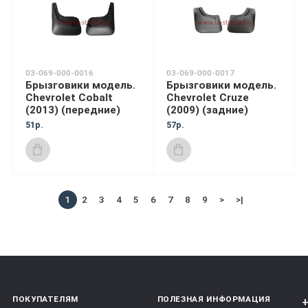
03-069-000-0016
03-069-000-0017
Брызговики модель.
Брызговики модель.
Chevrolet Cobalt
Chevrolet Cruze
(2013) (передние)
(2009) (задние)
51р.
57р.
1
2
3
4
5
6
7
8
9
>
>|
ПОКУПАТЕЛЯМ
ПОЛЕЗНАЯ ИНФОРМАЦИЯ
+