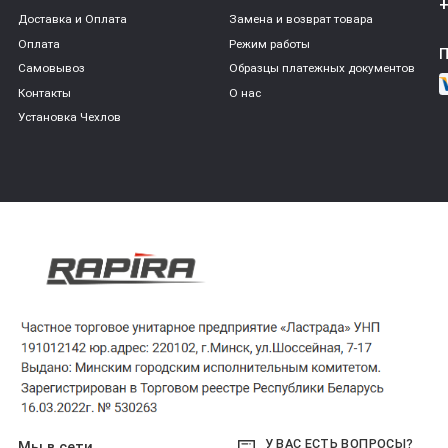
+
Доставка и Оплата
Замена и возврат товара
Оплата
Режим работы
Самовывоз
Образцы платежных документов
Контакты
О нас
Установка Чехлов
У ВАС ЕСТЬ ВОПРОСЫ?
Мы в сети